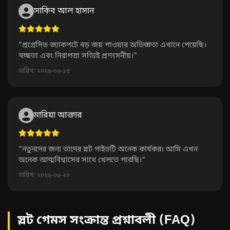
সাকিব আল হাসান
"প্রগ্রেসিভ জ্যাকপটে বড় জয় পাওয়ার অভিজ্ঞতা এখানে পেয়েছি।
স্বচ্ছতা এবং নিরাপত্তা সত্যিই প্রশংসনীয়।"
তারিখ: ২০২৬-০৬-১৫
মারিয়া আক্তার
"নতুনদের জন্য তাদের স্লট গাইডটি অনেক কার্যকর। আমি এখন
অনেক আত্মবিশ্বাসের সাথে খেলতে পারছি।"
তারিখ: ২০২৬-০৬-২০
স্লট গেমস সংক্রান্ত প্রশ্নাবলী (FAQ)