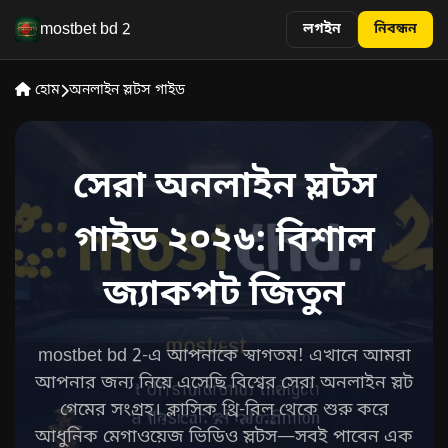
mostbet bd 2
লগইন
নিবন্ধন
হোম
অনলাইন স্লটস গাইড
সেরা অনলাইন স্লটস
গাইড ২০২৬: বিশাল
জ্যাকপট জিতুন
mostbet bd 2-এ আপনাকে স্বাগতম! এখানে আমরা
আপনার জন্য নিয়ে এসেছি বিশ্বের সেরা অনলাইন স্লট
গেমের সংগ্রহ। ক্লাসিক থ্রি-রিল থেকে শুরু করে
আধুনিক মেগাওয়েজ ভিডিও স্লটস—সবই পাবেন এক