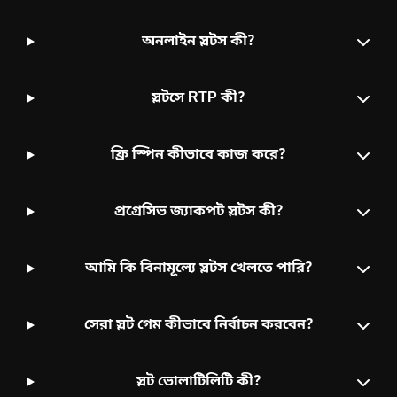
অনলাইন স্লটস কী?
স্লটসে RTP কী?
ফ্রি স্পিন কীভাবে কাজ করে?
প্রগ্রেসিভ জ্যাকপট স্লটস কী?
আমি কি বিনামূল্যে স্লটস খেলতে পারি?
সেরা স্লট গেম কীভাবে নির্বাচন করবেন?
স্লট ভোলাটিলিটি কী?