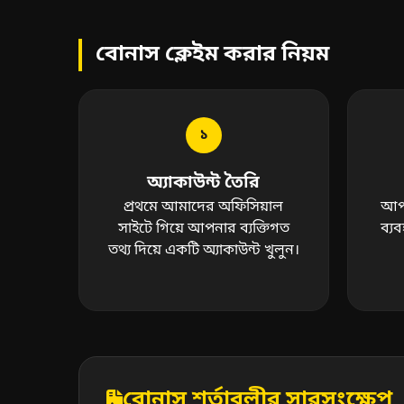
বোনাস ক্লেইম করার নিয়ম
১
অ্যাকাউন্ট তৈরি
প্রথমে আমাদের অফিসিয়াল
আপন
সাইটে গিয়ে আপনার ব্যক্তিগত
ব্য
তথ্য দিয়ে একটি অ্যাকাউন্ট খুলুন।
বোনাস শর্তাবলীর সারসংক্ষেপ