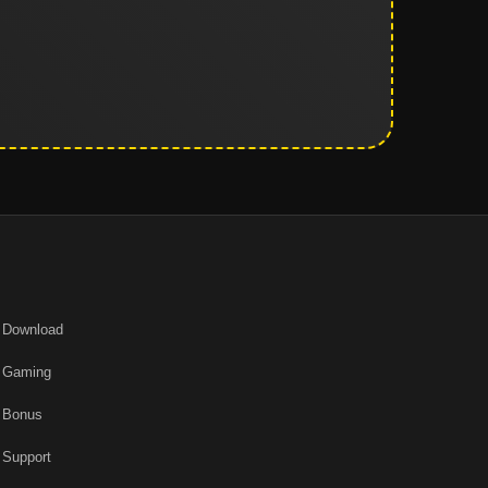
Download
Gaming
Bonus
Support