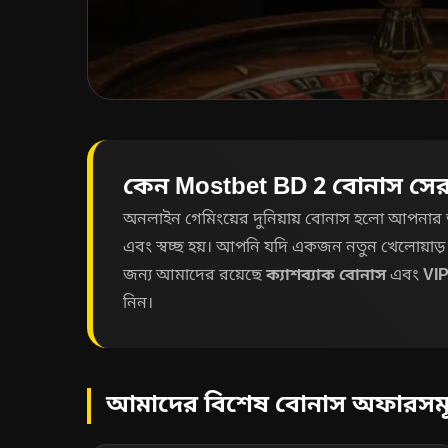
কেন Mostbet BD 2 বোনাস সের
অনলাইন গেমিংয়ের দুনিয়ায় বোনাস হলো আপনার জয়ে
এবং স্বচ্ছ হয়। আপনি যদি একজন নতুন খেলোয়া
জন্য আমাদের রয়েছে
ক্যাশব্যাক বোনাস
এবং
VIP
নিন।
আমাদের বিশেষ বোনাস অফারসম