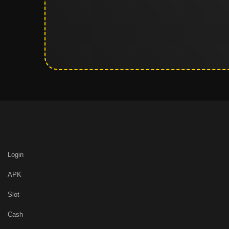
Login
APK
Slot
Cash