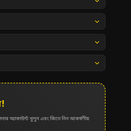
ন!
র অ্যাকাউন্ট খুলুন এবং জিতে নিন আকর্ষণীয়