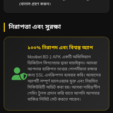
বোনাস গ্রহণ করুন।
নিরাপত্তা এবং সুরক্ষা
১০০% নিরাপদ এবং বিশ্বস্ত অ্যাপ
Mostbet BD 2 APK একটি অফিসিয়াল
ডিজিটাল সিগনেচার দ্বারা যাচাইকৃত। আমরা
আপনার ব্যক্তিগত তথ্যের গোপনীয়তা রক্ষার
জন্য SSL এনক্রিপশন ব্যবহার করি। আমাদের
অ্যাপটি সম্পূর্ণ ম্যালওয়্যার মুক্ত এবং নিয়মিত
সিকিউরিটি অডিট করা হয়। আমরা দায়িত্বশীল
গেমিং টুলস প্রদান করি যাতে আপনি আপনার
বাজির লিমিট সেট করতে পারেন।