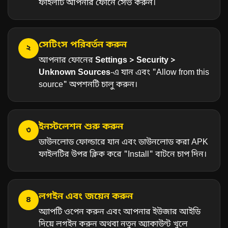
ফাইলটি আপনার ফোনে সেভ করুন।
সেটিংস পরিবর্তন করুন
২
আপনার ফোনের
Settings > Security >
Unknown Sources
-এ যান এবং "Allow from this
source" অপশনটি চালু করুন।
ইনস্টলেশন শুরু করুন
৩
ডাউনলোড ফোল্ডারে যান এবং ডাউনলোড করা APK
ফাইলটির উপর ক্লিক করে "Install" বাটনে চাপ দিন।
লগইন এবং জয়েন করুন
৪
অ্যাপটি ওপেন করুন এবং আপনার ইউজার আইডি
দিয়ে লগইন করুন অথবা নতুন অ্যাকাউন্ট খুলে