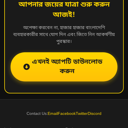
আপনার জয়ের যাত্রা শুরু করুন
আজই!
অপেক্ষা করবেন না, হাজার হাজার বাংলাদেশি
ব্যবহারকারীর সাথে যোগ দিন এবং জিতে নিন আকর্ষণীয়
পুরস্কার।
এখনই অ্যাপটি ডাউনলোড
করুন
Contact Us:
Email
Facebook
Twitter
Discord