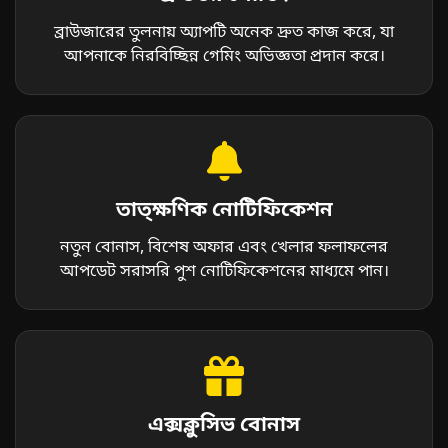
ব্রাউজারের তুলনায় অ্যাপটি অনেক দ্রুত কাজ করে, যা
আপনাকে নিরবিচ্ছিন্ন গেমিং অভিজ্ঞতা প্রদান করে।
তাত্ক্ষণিক নোটিফিকেশন
নতুন বোনাস, বিশেষ অফার এবং খেলার ফলাফলের
আপডেট সরাসরি পুশ নোটিফিকেশনের মাধ্যমে পান।
এক্সক্লুসিভ বোনাস