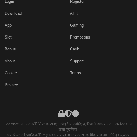
Login
Register
Download
APK
App
Gaming
Slot
Promotions
Bonus
Cash
About
Support
Cookie
Terms
Privacy
Mostbet BD 2 একটি নিরাপদ এবং দায়িত্বশীল গেমিং প্ল্যাটফর্ম। আমরা SSL এনক্রিপশন
দ্বারা সুরক্ষিত।
সতর্কতা: এই প্ল্যাটফর্মটি শুধুমাত্র ১৮ বছর বা তার বেশি বয়সীদের জন্য। দায়িত্ব সহকারে