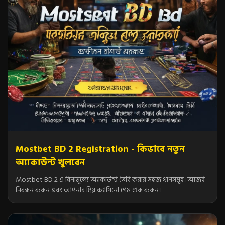
Mostbet BD 2 Registration - কিভাবে নতুন
অ্যাকাউন্ট খুলবেন
Mostbet BD 2 এ বিনামূল্যে অ্যাকাউন্ট তৈরি করার সহজ ধাপসমূহ। আজই
নিবন্ধন করুন এবং আপনার প্রিয় ক্যাসিনো গেম শুরু করুন।