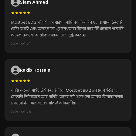
Siam Ahmed
★★★★★
Mostbet BD 2 সত্যিই অসাধারণ! আমি গত তিন দিন ধরে এখানে ক্রিকেট
বেটিং করছি এবং অডস্গুলো খুব চমৎকার। বিশেষ করে উইথড্রয়াল প্রসেসটি
অনেক দ্রুত, যা আমাকে সবচেয়ে বেশি মুগ্ধ করেছে।
২০২৬-০৭-২৭
Rakib Hossain
★★★★★
আমি অনেক সাইট ট্রাই করেছি কিন্তু Mostbet BD 2 এর মতো ইউজার
ফ্রেন্ডলি ইন্টারফেস আর পাইনি। তাদের স্লট গেমগুলো অনেক বিনোদনমূলক
এবং বোনাস অফারগুলো সত্যিই আকর্ষণীয়।
২০২৬-০৭-২৬