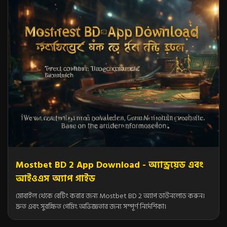
Mostbet BD 2 App Download - অ্যান্ড্রয়েড এবং
আইওএস অ্যাপ গাইড
মোবাইল থেকে বেটিং করার জন্য Mostbet BD 2 অ্যাপ ডাউনলোড করুন।
দ্রুত এবং সুরক্ষিত গেমিং অভিজ্ঞতার জন্য সম্পূর্ণ নির্দেশিকা।