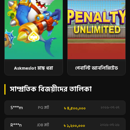
Askmeslot মাছ ধরা
পেনাল্টি আনলিমিটেড
সাম্প্রতিক বিজয়ীদের তালিকা
S***m
৳ ৪,৫০০,০০০
PG স্লট
২০২৬-০৭-২৭
R***n
৳ ১,২০০,০০০
JDB স্লট
২০২৬-০৭-২৬