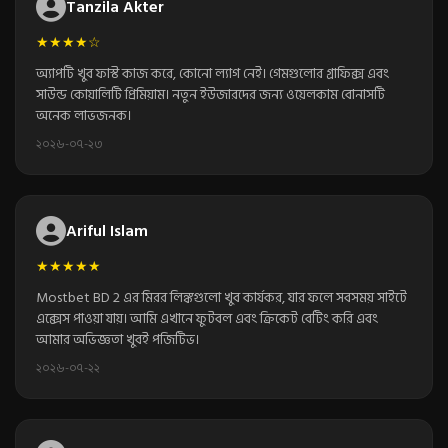
Tanzila Akter
★★★★☆
অ্যাপটি খুব ফাস্ট কাজ করে, কোনো ল্যাগ নেই। গেমগুলোর গ্রাফিক্স এবং
সাউন্ড কোয়ালিটি প্রিমিয়াম। নতুন ইউজারদের জন্য ওয়েলকাম বোনাসটি
অনেক লাভজনক।
২০২৬-০৭-২৩
Ariful Islam
★★★★★
Mostbet BD 2 এর মিরর লিঙ্কগুলো খুব কার্যকর, যার ফলে সবসময় সাইটে
এক্সেস পাওয়া যায়। আমি এখানে ফুটবল এবং ক্রিকেট বেটিং করি এবং
আমার অভিজ্ঞতা খুবই পজিটিভ।
২০২৬-০৭-২২