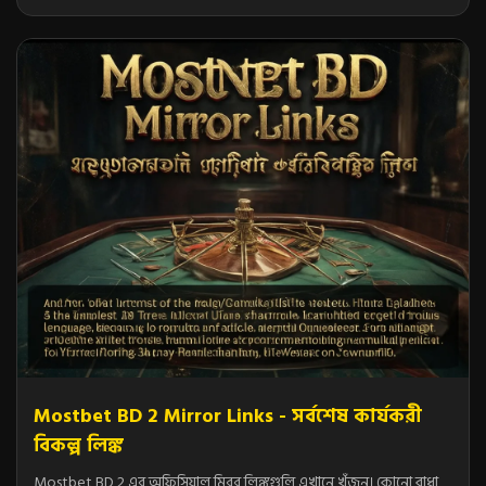
Mostbet BD 2 Mirror Links - সর্বশেষ কার্যকরী
বিকল্প লিঙ্ক
Mostbet BD 2 এর অফিসিয়াল মিরর লিঙ্কগুলি এখানে খুঁজুন। কোনো বাধা