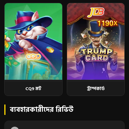
CQ9 স্লট
ট্রাম্পকার্ড
ব্যবহারকারীদের রিভিউ