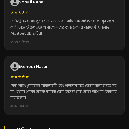
Sohail Rana
★★★★☆
রেজিস্ট্রেশন প্রসেস খুব সহজ এবং দ্রুত। আমি JDB স্লট গেমগুলো খুব পছন্দ
করি। পেমেন্ট মেথডগুলো বাংলাদেশের জন্য একদম পারফেক্ট। ধন্যবাদ
Mostbet BD 2 টিম।
২০২৬-০৭-২১
Mehedi Hasan
★★★★★
সেরা গেমিং প্ল্যাটফর্ম! সিকিউরিটি এবং প্রাইভেসি নিয়ে কোনো চিন্তা করতে হয়
না। এখানে গেমের বৈচিত্র্য অনেক বেশি, তাই কখনো বোরিং লাগে না। অবশ্যই
ট্রাই করুন।
২০২৬-০৭-২০