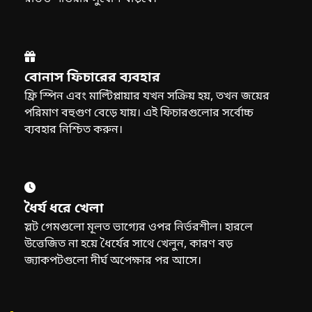
বোনাস ফিচারের ব্যবহার
ফ্রি স্পিন এবং মাল্টিপ্লায়ার যখন সক্রিয় হয়, তখন জয়ের
পরিমাণ বহুগুণ বেড়ে যায়। এই ফিচারগুলোর সর্বোচ্চ
ব্যবহার নিশ্চিত করুন।
ধৈর্য ধরে খেলা
স্লট গেমগুলো মূলত ভাগ্যের ওপর নির্ভরশীল। হারলে
উত্তেজিত না হয়ে ধৈর্যের সাথে খেলুন, কারণ বড়
জ্যাকপটগুলো দীর্ঘ অপেক্ষার পর আসে।