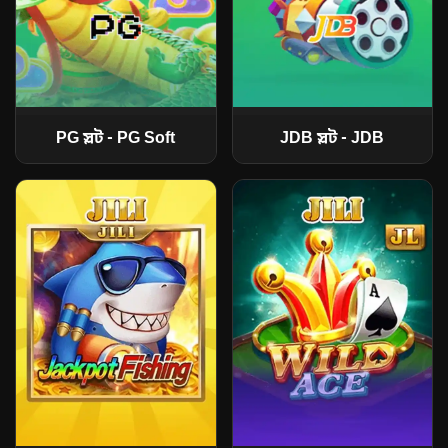
PG স্লট - PG Soft
JDB স্লট - JDB