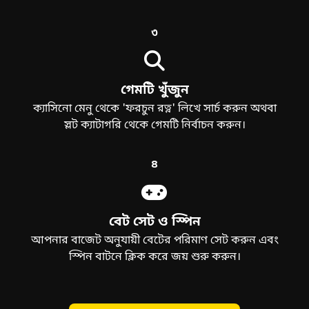
৩
গেমটি খুঁজুন
ক্যাসিনো মেনু থেকে 'ফরচুন রত্ন' লিখে সার্চ করুন অথবা
স্লট ক্যাটাগরি থেকে গেমটি নির্বাচন করুন।
৪
বেট সেট ও স্পিন
আপনার বাজেট অনুযায়ী বেটের পরিমাণ সেট করুন এবং
স্পিন বাটনে ক্লিক করে জয় শুরু করুন।