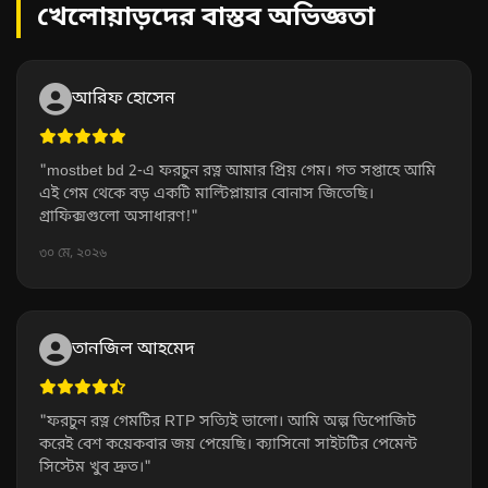
খেলোয়াড়দের বাস্তব অভিজ্ঞতা
আরিফ হোসেন
"mostbet bd 2-এ ফরচুন রত্ন আমার প্রিয় গেম। গত সপ্তাহে আমি
এই গেম থেকে বড় একটি মাল্টিপ্লায়ার বোনাস জিতেছি।
গ্রাফিক্সগুলো অসাধারণ!"
৩০ মে, ২০২৬
তানজিল আহমেদ
"ফরচুন রত্ন গেমটির RTP সত্যিই ভালো। আমি অল্প ডিপোজিট
করেই বেশ কয়েকবার জয় পেয়েছি। ক্যাসিনো সাইটটির পেমেন্ট
সিস্টেম খুব দ্রুত।"