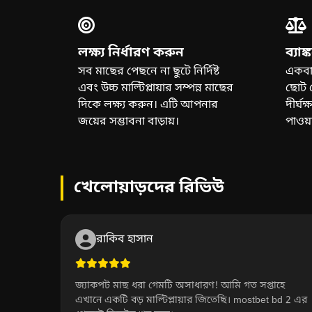
লক্ষ্য নির্ধারণ করুন
ব্যা
সব মাছের পেছনে না ছুটে নির্দিষ্ট
একবার
এবং উচ্চ মাল্টিপ্লায়ার সম্পন্ন মাছের
ছোট 
দিকে লক্ষ্য করুন। এটি আপনার
দীর্ঘ
জয়ের সম্ভাবনা বাড়ায়।
পাওয়া
খেলোয়াড়দের রিভিউ
রাকিব হাসান
জ্যাকপট মাছ ধরা গেমটি অসাধারণ! আমি গত সপ্তাহে
এখানে একটি বড় মাল্টিপ্লায়ার জিতেছি। mostbet bd 2 এর