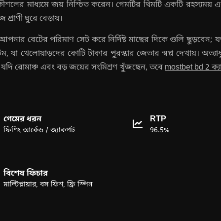
 কৌশলের মাধ্যমে জয় নিশ্চিত করেন। গেমটির থিমটি একটি রহস্যময় 
্রাণী ঘুরে বেড়ায়।
ি আপনার বেটের পরিমাণ সেট করে নির্দিষ্ট মাছের দিকে গুলি ছুড়বেন; য
ম, যা খেলোয়াড়দের কোটি টাকার পুরস্কার জেতার স্বপ্ন দেখায়। অত্যা
যদি রোমাঞ্চ এবং বড় জয়ের সংমিশ্রণ খুঁজছেন, তবে
mostbet bd 2 ক্
গেমের ধরন
RTP
ফিশিং আর্কেড / জ্যাকপট
96.5%
বিশেষ ফিচার
মাল্টিপ্লায়ার, বস ফিশ, ফ্রি স্পিন