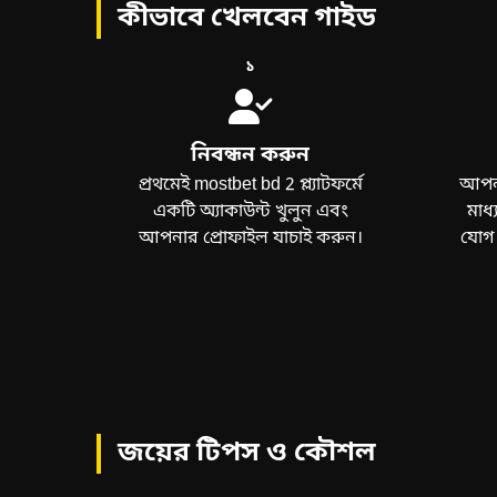
কীভাবে খেলবেন গাইড
১
নিবন্ধন করুন
প্রথমেই mostbet bd 2 প্ল্যাটফর্মে
আপনা
একটি অ্যাকাউন্ট খুলুন এবং
মাধ্
আপনার প্রোফাইল যাচাই করুন।
যোগ 
জয়ের টিপস ও কৌশল