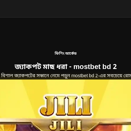
ফিশিং আর্কেড
জ্যাকপট মাছ ধরা - mostbet bd 2
ং বিশাল জ্যাকপটের সন্ধানে নেমে পড়ুন mostbet bd 2-এর সবচেয়ে রোমা