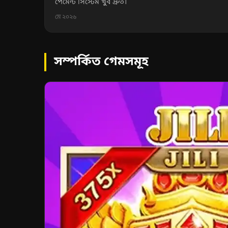
পেমেন্ট সিস্টেম খুব দ্রুত।
মে ২০২৬
সম্পর্কিত গেমসমূহ