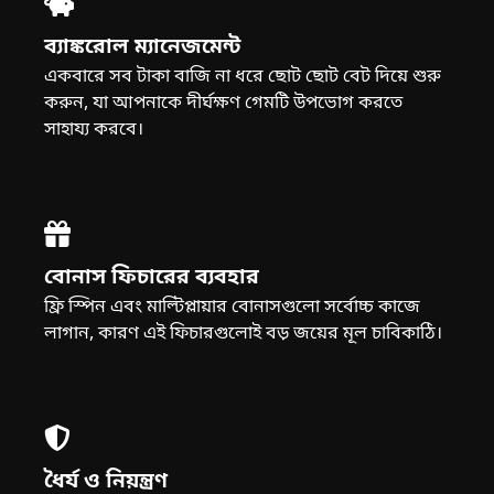
ব্যাঙ্করোল ম্যানেজমেন্ট
একবারে সব টাকা বাজি না ধরে ছোট ছোট বেট দিয়ে শুরু
করুন, যা আপনাকে দীর্ঘক্ষণ গেমটি উপভোগ করতে
সাহায্য করবে।
বোনাস ফিচারের ব্যবহার
ফ্রি স্পিন এবং মাল্টিপ্লায়ার বোনাসগুলো সর্বোচ্চ কাজে
লাগান, কারণ এই ফিচারগুলোই বড় জয়ের মূল চাবিকাঠি।
ধৈর্য ও নিয়ন্ত্রণ