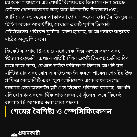
চমৎকার সংমিশ্রণ। এই গেমটি বিশেষভাবে ডিজাইন করা হয়েছে
সেই সব খেলোয়াড়দের জন্য যারা ক্রিকেটের উত্তেজনা এবং
ক্যাসিনোর বড় জয়ের আকাঙ্ক্ষা পোষণ করেন। গেমটির ভিজ্যুয়াল
স্টাইল অত্যন্ত আকর্ষণীয়, যেখানে একটি পূর্ণাঙ্গ ক্রিকেট
স্টেডিয়ামের পরিবেশ ফুটিয়ে তোলা হয়েছে, যা আপনাকে বাস্তবের
মাঠের অনুভূতি দেবে।
ক্রিকেট বাদশাহ 18-এর গেমপ্লে মেকানিক্স অত্যন্ত সহজ এবং
ইউজার-ফ্রেন্ডলি। এখানে প্রতিটি স্পিন একটি ক্রিকেট ডেলিভারির
মতো কাজ করে, যেখানে সঠিক কম্বিনেশন মিললে আপনি বড়
মাল্টিপ্লায়ার এবং বোনাস রাউন্ড অর্জন করতে পারেন। গেমটির উচ্চ
গ্রাফিক্স কোয়ালিটি এবং স্মুথ অ্যানিমেশন একে বাংলাদেশের
বাজারে সেরা অনলাইন স্লট গেম হিসেবে প্রতিষ্ঠিত করেছে। আপনি
যদি রোমাঞ্চ এবং আর্থিক লাভ একসাথে খুঁজেন, তবে ক্রিকেট
বাদশাহ 18 আপনার জন্য সেরা পছন্দ।
গেমের বৈশিষ্ট্য ও স্পেসিফিকেশন
প্রদানকারী