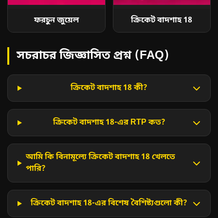
ফরচুন জুয়েল
ক্রিকেট বাদশাহ 18
সচরাচর জিজ্ঞাসিত প্রশ্ন (FAQ)
ক্রিকেট বাদশাহ 18 কী?
ক্রিকেট বাদশাহ 18-এর RTP কত?
আমি কি বিনামূল্যে ক্রিকেট বাদশাহ 18 খেলতে
পারি?
ক্রিকেট বাদশাহ 18-এর বিশেষ বৈশিষ্ট্যগুলো কী?